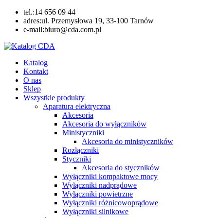
Skip
tel.:14 656 09 44
to
adres:ul. Przemysłowa 19, 33-100 Tarnów
content
e-mail:biuro@cda.com.pl
Katalog CDA
Automatyka przemysłowa
Katalog
Kontakt
O nas
Sklep
Wszystkie produkty
Aparatura elektryczna
Akcesoria
Akcesoria do wyłączników
Ministyczniki
Akcesoria do ministyczników
Rozłączniki
Styczniki
Akcesoria do styczników
Wyłączniki kompaktowe mocy
Wyłączniki nadprądowe
Wyłączniki powietrzne
Wyłączniki różnicowoprądowe
Wyłączniki silnikowe