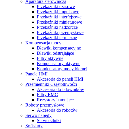
Aparatura sterownicza
Przekaźniki czasowe
Przekaźniki impulsowe
Przekaźniki interfejsowe
Przekaźniki miniaturowe
Przekaźniki nadzorcze
Przekaźniki przemysłowe
Przekaźniki termiczne
Kompensacja mocy
Dławiki kompensacyjne
Dławiki odstrajające
Filtry aktywne
Kompensatory aktywne
Kondensatory mocy biernej
Panele HMI
Akcesoria do paneli HMI
Przemienniki Częstotliwości
Akcesoria do falowników
Filtry EMC
Rezystory hamujące
Roboty przemysłowe
Akcesoria do robotów
Serwo napędy
Serwo silniki
Softstarty