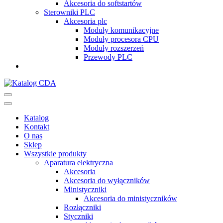
Akcesoria do softstartów
Sterowniki PLC
Akcesoria plc
Moduły komunikacyjne
Moduły procesora CPU
Moduły rozszerzeń
Przewody PLC
Katalog CDA
Automatyka przemysłowa
Katalog
Kontakt
O nas
Sklep
Wszystkie produkty
Aparatura elektryczna
Akcesoria
Akcesoria do wyłączników
Ministyczniki
Akcesoria do ministyczników
Rozłączniki
Styczniki