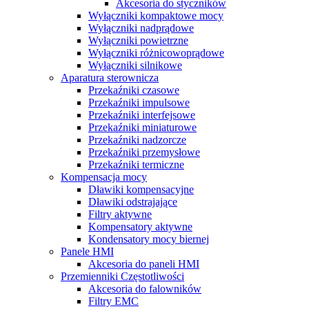
Akcesoria do styczników
Wyłączniki kompaktowe mocy
Wyłączniki nadprądowe
Wyłączniki powietrzne
Wyłączniki różnicowoprądowe
Wyłączniki silnikowe
Aparatura sterownicza
Przekaźniki czasowe
Przekaźniki impulsowe
Przekaźniki interfejsowe
Przekaźniki miniaturowe
Przekaźniki nadzorcze
Przekaźniki przemysłowe
Przekaźniki termiczne
Kompensacja mocy
Dławiki kompensacyjne
Dławiki odstrajające
Filtry aktywne
Kompensatory aktywne
Kondensatory mocy biernej
Panele HMI
Akcesoria do paneli HMI
Przemienniki Częstotliwości
Akcesoria do falowników
Filtry EMC