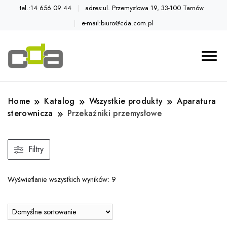
tel.:14 656 09 44
adres:ul. Przemysłowa 19, 33-100 Tarnów
e-mail:biuro@cda.com.pl
Automatyka przemysłowa
Katalog CDA
Home
Katalog
Wszystkie produkty
Aparatura
sterownicza
Przekaźniki przemysłowe
Filtry
Wyświetlanie wszystkich wyników: 9