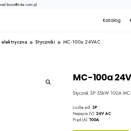
mail:biuro@cda.com.pl
Katalog
 elektryczna
Styczniki
MC-100a 24VAC
MC-100a 24
Stycznik 3P 55kW 100A MC
Liczba pól:
3P
Napięcie (V):
24V AC
Prąd (A):
100A