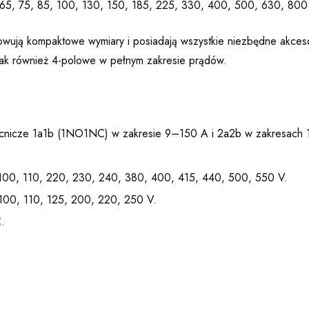
 65, 75, 85, 100, 130, 150, 185, 225, 330, 400, 500, 630, 800
wują kompaktowe wymiary i posiadają wszystkie niezbędne akcesori
ak również 4-polowe w pełnym zakresie prądów.
omocnicze 1a1b (1NO1NC) w zakresie 9–150 A i 2a2b w zakresac
 100, 110, 220, 230, 240, 380, 400, 415, 440, 500, 550 V.
 100, 110, 125, 200, 220, 250 V.
.