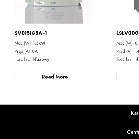
SV015iG5A-1
LSLV000
Moc (W):
1.5kW
Moc (W):
0
Prąd (A):
8A
Prąd (A):
1.
Ilość faz:
1-fazowy
Ilość faz:
1-
Read More
Kat
Cent