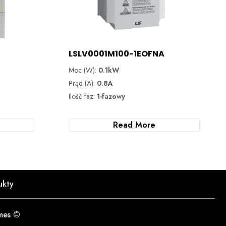
LSLV0001M100-1EOFNA
Moc (W):
0.1kW
Prąd (A):
0.8A
Ilość faz:
1-fazowy
Read More
ukty
mes ©