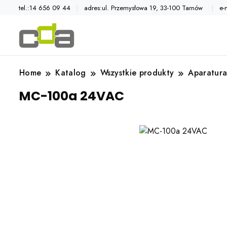
tel.:14 656 09 44
adres:ul. Przemysłowa 19, 33-100 Tarnów
e-
Automatyka przemysłowa
Katalog CDA
Home
Katalog
Wszystkie produkty
Aparatura
MC-100a 24VAC