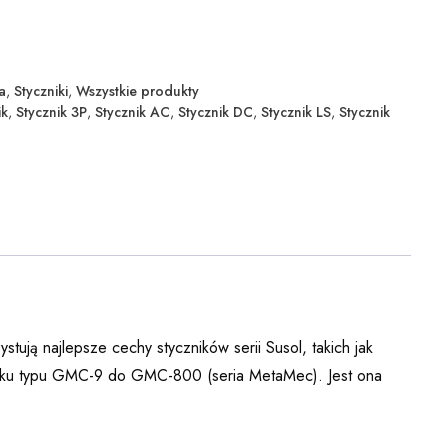
a
,
Styczniki
,
Wszystkie produkty
ik
,
Stycznik 3P
,
Stycznik AC
,
Stycznik DC
,
Stycznik LS
,
Stycznik
ują najlepsze cechy styczników serii Susol, takich jak
 rynku typu GMC-9 do GMC-800 (seria MetaMec). Jest ona