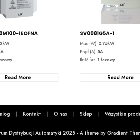
2M100-1EOFNA
SV008iG5A-1
.2kW
Moc (W):
0.75kW
4A
Prąd (A):
5A
fazowy
Ilość faz:
1-fazowy
Read More
Read More
alog
Kontakt
O nas
Sklep
Wszystkie prod
rum Dystrybucji Automatyki 2025 - A theme by Gradient The