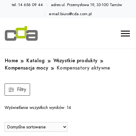
tel.:14 656 09 44
adres:ul. Przemysłowa 19, 33-100 Tarnów
e-mail:biuro@cda.com.pl
Automatyka przemysłowa
Katalog CDA
Home
Katalog
Wszystkie produkty
Kompensacja mocy
Kompensatory aktywne
Filtry
Wyświetlanie wszystkich wyników: 14