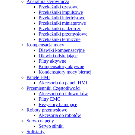
Aparatura sterownicza
Przekaźniki czasowe
Przekaźniki impulsowe
Przekaźniki interfejsowe
Przekaźniki miniaturowe
Przekaźniki nadzorcze
Przekaźniki przemysłowe
Przekaźniki termiczne
Kompensacja mocy
Dławiki kompensacyjne
Dławiki odstrajające
Filtry aktywne
Kompensatory aktywne
Kondensatory mocy biernej
Panele HMI
Akcesoria do paneli HMI
Przemienniki Częstotliwości
Akcesoria do falowników
Filtry EMC
Rezystory hamujące
Roboty przemysłowe
Akcesoria do robotów
Serwo napędy
Serwo silniki
Softstarty