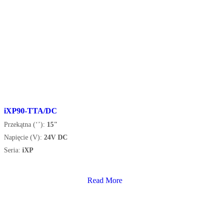
iXP90-TTA/DC
Przekątna (‘’):
15"
Napięcie (V):
24V DC
Seria:
iXP
Read More