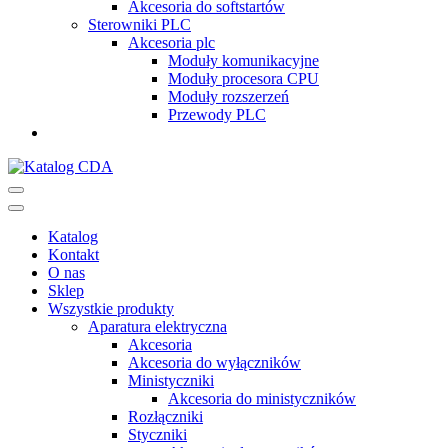
Akcesoria do softstartów
Sterowniki PLC
Akcesoria plc
Moduły komunikacyjne
Moduły procesora CPU
Moduły rozszerzeń
Przewody PLC
Katalog CDA
Automatyka przemysłowa
Katalog
Kontakt
O nas
Sklep
Wszystkie produkty
Aparatura elektryczna
Akcesoria
Akcesoria do wyłączników
Ministyczniki
Akcesoria do ministyczników
Rozłączniki
Styczniki