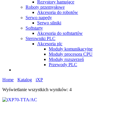
Rezystory hamujące
Roboty przemysłowe
Akcesoria do robotów
Serwo napędy
Serwo silniki
Softstarty
Akcesoria do softstartów
Sterowniki PLC
Akcesoria plc
Moduły komunikacyjne
Moduły procesora CPU
Moduły rozszerzeń
Przewody PLC
Home
Katalog
iXP
Wyświetlanie wszystkich wyników: 4