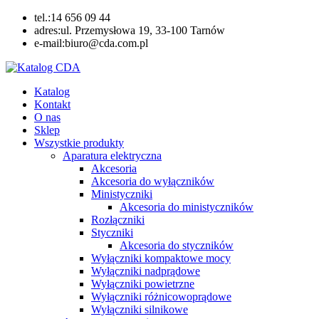
Skip
tel.:14 656 09 44
to
adres:ul. Przemysłowa 19, 33-100 Tarnów
content
e-mail:biuro@cda.com.pl
Katalog CDA
Automatyka przemysłowa
Katalog
Kontakt
O nas
Sklep
Wszystkie produkty
Aparatura elektryczna
Akcesoria
Akcesoria do wyłączników
Ministyczniki
Akcesoria do ministyczników
Rozłączniki
Styczniki
Akcesoria do styczników
Wyłączniki kompaktowe mocy
Wyłączniki nadprądowe
Wyłączniki powietrzne
Wyłączniki różnicowoprądowe
Wyłączniki silnikowe