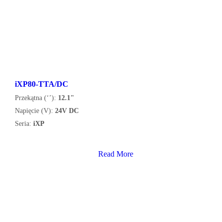
iXP80-TTA/DC
Przekątna (‘’):
12.1"
Napięcie (V):
24V DC
Seria:
iXP
Read More