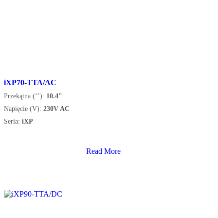
iXP70-TTA/AC
Przekątna (‘’):
10.4"
Napięcie (V):
230V AC
Seria:
iXP
Read More