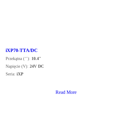
iXP70-TTA/DC
Przekątna (‘’):
10.4"
Napięcie (V):
24V DC
Seria:
iXP
Read More