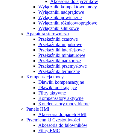
Akcesoria do styczników
Wyłączniki kompaktowe mocy
Wyłączniki nadprądowe
Wyłączniki powietrzne
Wyłączniki różnicowoprądowe
Wyłączniki silnikowe
Aparatura sterownicza
Przekaźniki czasowe
Przekaźniki impulsowe
Przekaźniki interfejsowe
Przekaźniki miniaturowe
Przekaźniki nadzorcze
Przekaźniki przemysłowe
Przekaźniki termiczne
Kompensacja mocy
Dławiki kompensacyjne
Dławiki odstrajające
Filtry aktywne
Kompensatory aktywne
Kondensatory mocy biernej
Panele HMI
Akcesoria do paneli HMI
Przemienniki Częstotliwości
Akcesoria do falowników
Filtry EMC