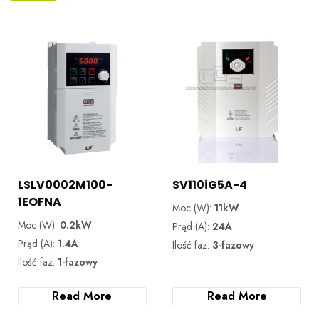
LSLV0002M100-
SV110iG5A-4
1EOFNA
Moc (W):
11kW
Moc (W):
0.2kW
Prąd (A):
24A
Prąd (A):
1.4A
Ilość faz:
3-fazowy
Ilość faz:
1-fazowy
Read More
Read More