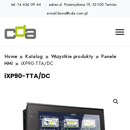
tel.:14 656 09 44
adres:ul. Przemysłowa 19, 33-100 Tarnów
e-mail:biuro@cda.com.pl
Automatyka przemysłowa
Katalog CDA
Home
Katalog
Wszystkie produkty
Panele
HMI
iXP90-TTA/DC
iXP90-TTA/DC