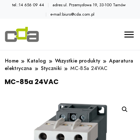
tel.:14 656 09 44
adres:ul. Przemysłowa 19, 33-100 Tarnów
e-mail:biuro@cda.com.pl
Automatyka przemysłowa
Katalog CDA
Home
Katalog
Wszystkie produkty
Aparatura
elektryczna
Styczniki
MC-85a 24VAC
MC-85a 24VAC