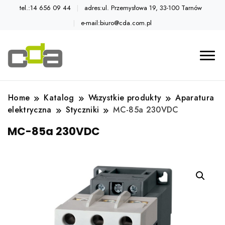
tel.:14 656 09 44
adres:ul. Przemysłowa 19, 33-100 Tarnów
e-mail:biuro@cda.com.pl
Automatyka przemysłowa
Katalog CDA
Home
Katalog
Wszystkie produkty
Aparatura
elektryczna
Styczniki
MC-85a 230VDC
MC-85a 230VDC