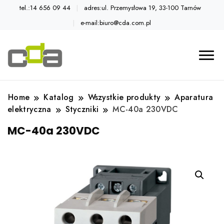
tel.:14 656 09 44
adres:ul. Przemysłowa 19, 33-100 Tarnów
e-mail:biuro@cda.com.pl
Automatyka przemysłowa
Katalog CDA
Home
Katalog
Wszystkie produkty
Aparatura
elektryczna
Styczniki
MC-40a 230VDC
MC-40a 230VDC