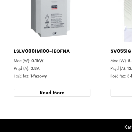
LSLV0001M100-1EOFNA
SV055iG
Moc (W):
0.1kW
Moc (W):
5
Prąd (A):
0.8A
Prąd (A):
12
Ilość faz:
1-fazowy
Ilość faz:
3-
Read More
Kat