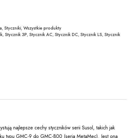
a
,
Styczniki
,
Wszystkie produkty
ik
,
Stycznik 3P
,
Stycznik AC
,
Stycznik DC
,
Stycznik LS
,
Stycznik
ują najlepsze cechy styczników serii Susol, takich jak
 rynku typu GMC-9 do GMC-800 (seria MetaMec). Jest ona