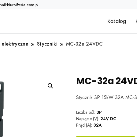
mail:biuro@cda.com.pl
Katalog
 elektryczna
Styczniki
MC-32a 24VDC
MC-32a 24V
Stycznik 3P 15kW 32A MC-
Liczba pól:
3P
Napięcie (V):
24V DC
Prąd (A):
32A