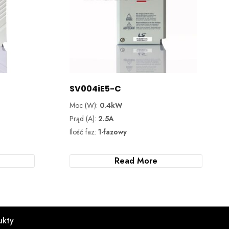
SV004iE5-C
Moc (W):
0.4kW
Prąd (A):
2.5A
Ilość faz:
1-fazowy
Read More
ukty