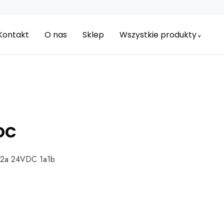
Kontakt
O nas
Sklep
Wszystkie produkty
DC
32a 24VDC 1a1b