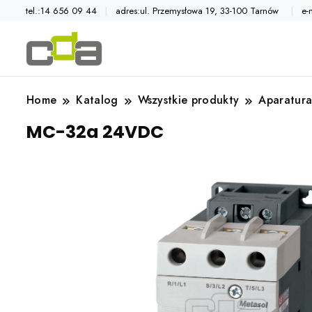
tel.:14 656 09 44
adres:ul. Przemysłowa 19, 33-100 Tarnów
e-
Automatyka przemysłowa
Katalog CDA
Home
Katalog
Wszystkie produkty
Aparatura
MC-32a 24VDC