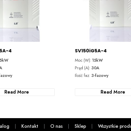
5A-4
SV150iG5A-4
.5kW
Moc (W):
15kW
A
Prąd (A):
30A
fazowy
Ilość faz:
3-fazowy
Read More
Read More
alog
Kontakt
O nas
Sklep
Wszystkie prod