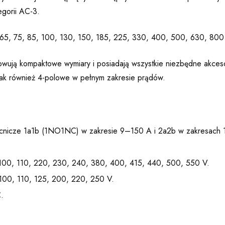
egorii AC-3.
 65, 75, 85, 100, 130, 150, 185, 225, 330, 400, 500, 630, 800
wują kompaktowe wymiary i posiadają wszystkie niezbędne akcesori
ak również 4-polowe w pełnym zakresie prądów.
omocnicze 1a1b (1NO1NC) w zakresie 9–150 A i 2a2b w zakresac
 100, 110, 220, 230, 240, 380, 400, 415, 440, 500, 550 V.
 100, 110, 125, 200, 220, 250 V.
.