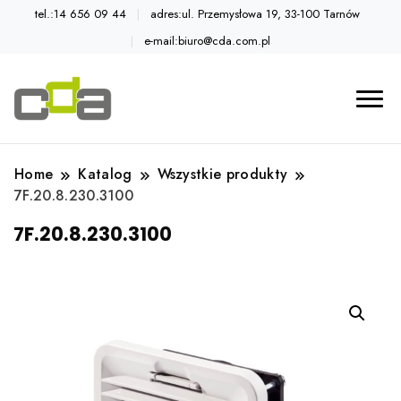
tel.:14 656 09 44
adres:ul. Przemysłowa 19, 33-100 Tarnów
e-mail:biuro@cda.com.pl
Automatyka przemysłowa
Katalog CDA
Home
Katalog
Wszystkie produkty
7F.20.8.230.3100
7F.20.8.230.3100