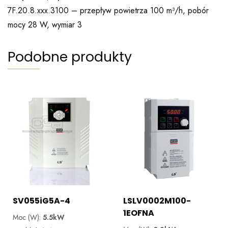
7F.20.8.xxx.3100 – przepływ powietrza 100 m³/h, pobór
mocy 28 W, wymiar 3
Podobne produkty
SV055iG5A-4
LSLV0002M100-
1EOFNA
Moc (W):
5.5kW