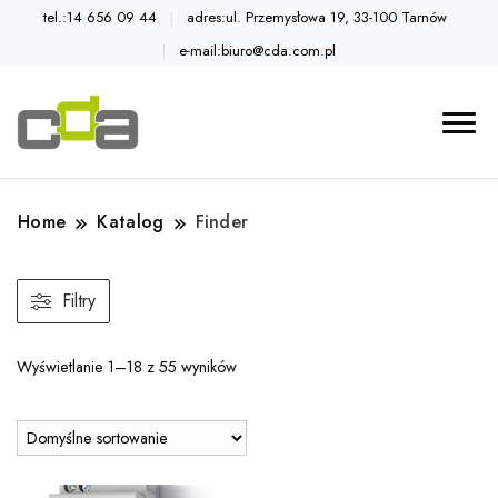
tel.:14 656 09 44
adres:ul. Przemysłowa 19, 33-100 Tarnów
e-mail:biuro@cda.com.pl
Automatyka przemysłowa
Katalog CDA
Home
Katalog
Finder
Filtry
Wyświetlanie 1–18 z 55 wyników