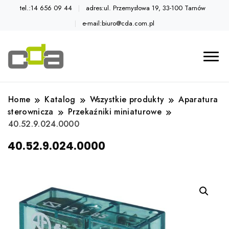
tel.:14 656 09 44
adres:ul. Przemysłowa 19, 33-100 Tarnów
e-mail:biuro@cda.com.pl
Automatyka przemysłowa
Katalog CDA
Home
Katalog
Wszystkie produkty
Aparatura
sterownicza
Przekaźniki miniaturowe
40.52.9.024.0000
40.52.9.024.0000