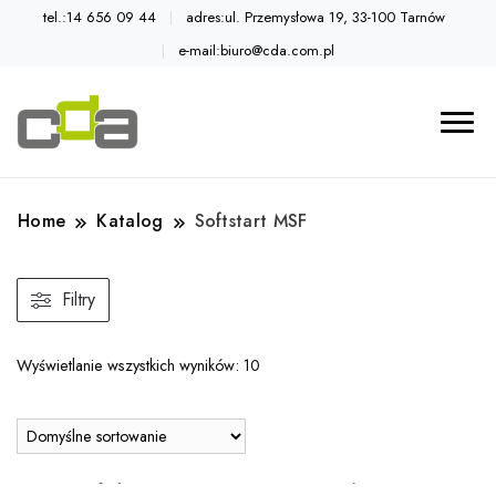
tel.:14 656 09 44
adres:ul. Przemysłowa 19, 33-100 Tarnów
e-mail:biuro@cda.com.pl
Automatyka przemysłowa
Katalog CDA
Home
Katalog
Softstart MSF
Filtry
Wyświetlanie wszystkich wyników: 10