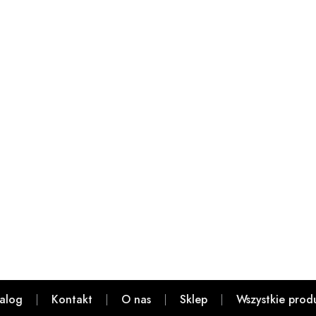
alog
Kontakt
O nas
Sklep
Wszystkie prod