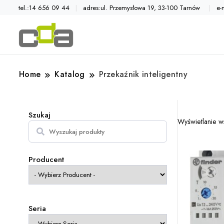
tel.:14 656 09 44
adres:ul. Przemysłowa 19, 33-100 Tarnów
e-
Automatyka przemysłowa
Katalog CDA
Home
Katalog
Przekaźnik inteligentny
Szukaj
Wyświetlanie w
Szukaj
Producent
Seria