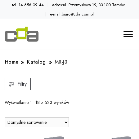
tel.:14 656 09 44
adres:ul. Przemysłowa 19, 33-100 Tarnów
e-mail:biuro@cda.com.pl
Automatyka przemysłowa
Katalog CDA
Home
Katalog
MR-J3
Filtry
Wyświetlanie 1–18 z 623 wyników