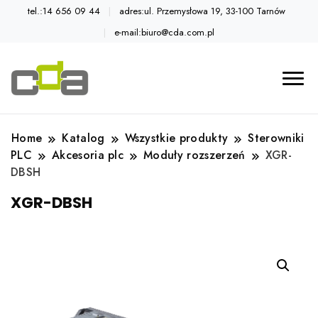
tel.:14 656 09 44
adres:ul. Przemysłowa 19, 33-100 Tarnów
e-mail:biuro@cda.com.pl
Automatyka przemysłowa
Katalog CDA
Home
Katalog
Wszystkie produkty
Sterowniki
PLC
Akcesoria plc
Moduły rozszerzeń
XGR-
DBSH
XGR-DBSH