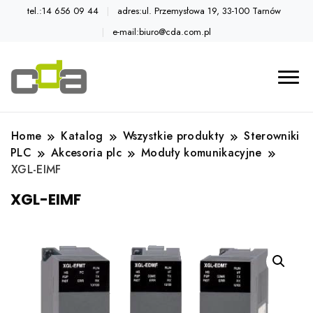
tel.:14 656 09 44
adres:ul. Przemysłowa 19, 33-100 Tarnów
e-mail:biuro@cda.com.pl
Automatyka przemysłowa
Katalog CDA
Home
Katalog
Wszystkie produkty
Sterowniki
PLC
Akcesoria plc
Moduły komunikacyjne
XGL-EIMF
XGL-EIMF