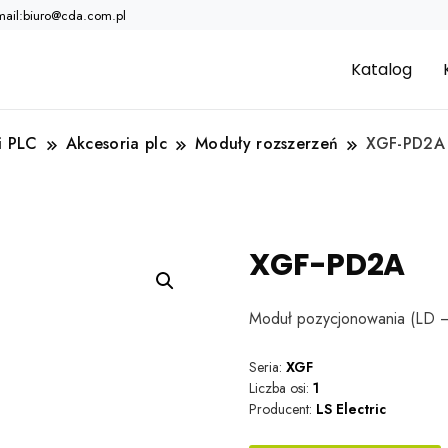
mail:biuro@cda.com.pl
Katalog
i PLC
Akcesoria plc
Moduły rozszerzeń
XGF-PD2A
XGF-PD2A
Moduł pozycjonowania (LD –
Seria:
XGF
Liczba osi:
1
Producent:
LS Electric