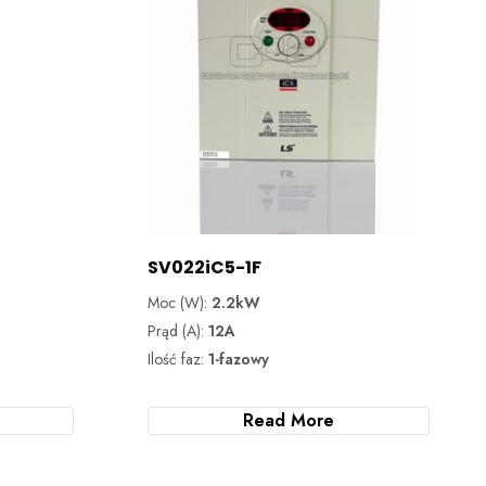
SV022iC5-1F
Moc (W):
2.2kW
Prąd (A):
12A
Ilość faz:
1-fazowy
Read More