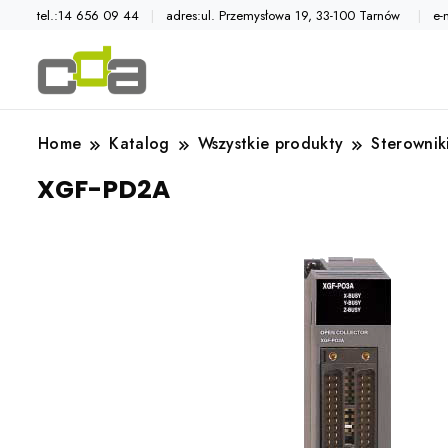
tel.:14 656 09 44
adres:ul. Przemysłowa 19, 33-100 Tarnów
e-
Automatyka przemysłowa
Katalog CDA
Home
Katalog
Wszystkie produkty
Sterownik
XGF-PD2A