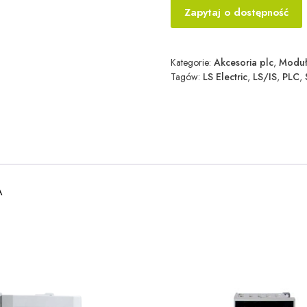
Zapytaj o dostępność
Kategorie:
Akcesoria plc
,
Moduł
Tagów:
LS Electric
,
LS/IS
,
PLC
,
A