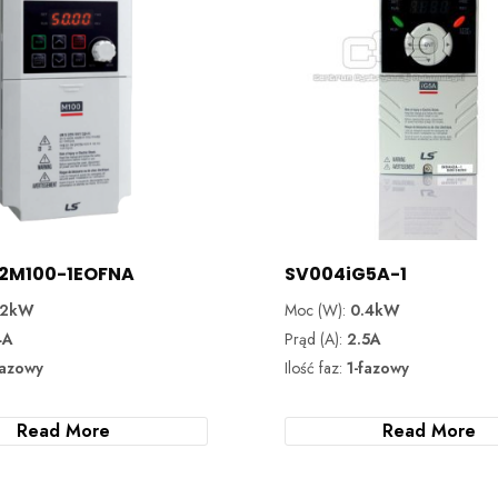
2M100-1EOFNA
SV004iG5A-1
.2kW
Moc (W):
0.4kW
4A
Prąd (A):
2.5A
fazowy
Ilość faz:
1-fazowy
Read More
Read More