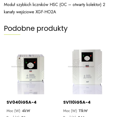
Moduł szybkich liczników HSC (OC – otwarty kolektor) 2
kanały wejściowe XGF-HO2A
Podobne produkty
SV040iG5A-4
SV110iG5A-4
Moc (W):
4kW
Moc (W):
11kW