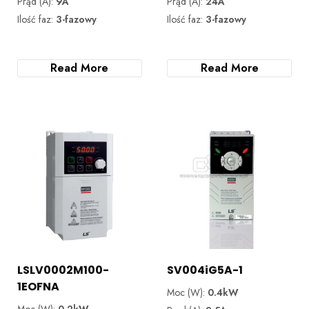
Prąd (A):
9A
Prąd (A):
24A
Ilość faz:
3-fazowy
Ilość faz:
3-fazowy
Read More
Read More
LSLV0002M100-
SV004iG5A-1
1EOFNA
Moc (W):
0.4kW
Moc (W):
0.2kW