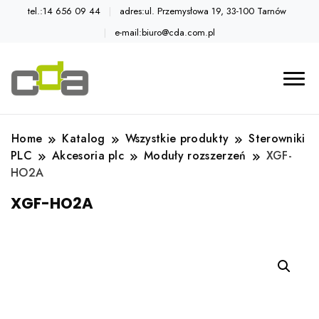
tel.:14 656 09 44
adres:ul. Przemysłowa 19, 33-100 Tarnów
e-mail:biuro@cda.com.pl
Automatyka przemysłowa
Katalog CDA
Home
Katalog
Wszystkie produkty
Sterowniki
PLC
Akcesoria plc
Moduły rozszerzeń
XGF-
HO2A
XGF-HO2A