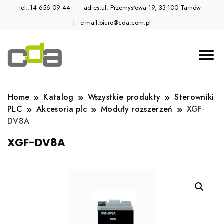
tel.:14 656 09 44
adres:ul. Przemysłowa 19, 33-100 Tarnów
e-mail:biuro@cda.com.pl
Automatyka przemysłowa
Katalog CDA
Home
Katalog
Wszystkie produkty
Sterowniki
PLC
Akcesoria plc
Moduły rozszerzeń
XGF-
DV8A
XGF-DV8A