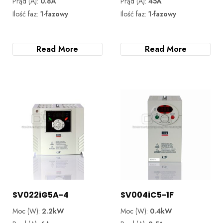
Prąd (A):
0.8A
Prąd (A):
45A
Ilość faz:
1-fazowy
Ilość faz:
1-fazowy
Read More
Read More
SV022iG5A-4
SV004iC5-1F
Moc (W):
2.2kW
Moc (W):
0.4kW