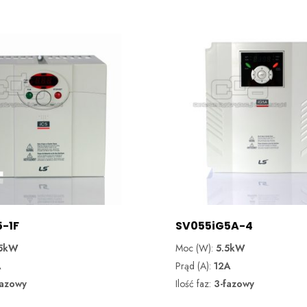
5-1F
SV055iG5A-4
.5kW
Moc (W):
5.5kW
A
Prąd (A):
12A
fazowy
Ilość faz:
3-fazowy