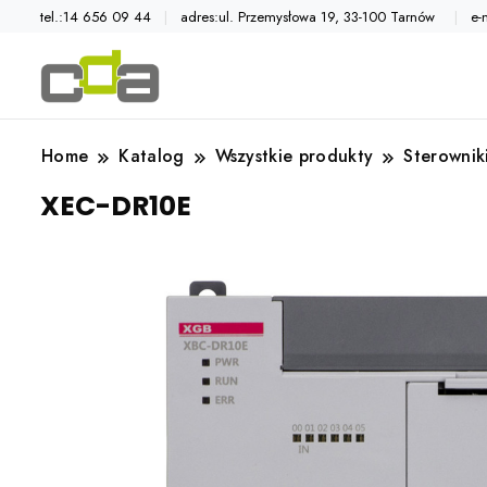
tel.:14 656 09 44
adres:ul. Przemysłowa 19, 33-100 Tarnów
e-
Automatyka przemysłowa
Katalog CDA
Home
Katalog
Wszystkie produkty
Sterownik
XEC-DR10E