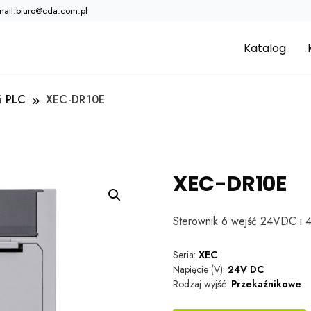
mail:biuro@cda.com.pl
Katalog
i PLC
XEC-DR10E
XEC-DR10E
Sterownik 6 wejść 24VDC i 
Seria:
XEC
Napięcie (V):
24V DC
Rodzaj wyjść:
Przekaźnikowe