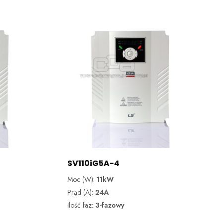
SV110iG5A-4
Moc (W):
11kW
Prąd (A):
24A
Ilość faz:
3-fazowy