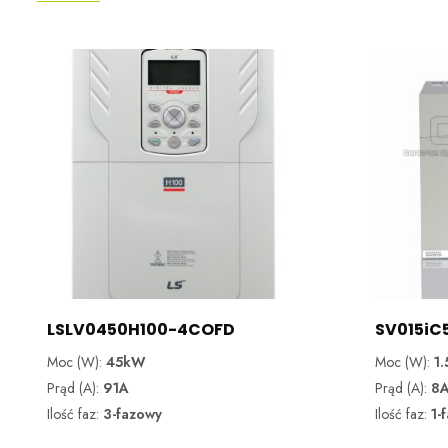
LSLV0450H100-4COFD
SV015iC
Moc (W):
45kW
Moc (W):
1
Prąd (A):
91A
Prąd (A):
8
Ilość faz:
3-fazowy
Ilość faz:
1-