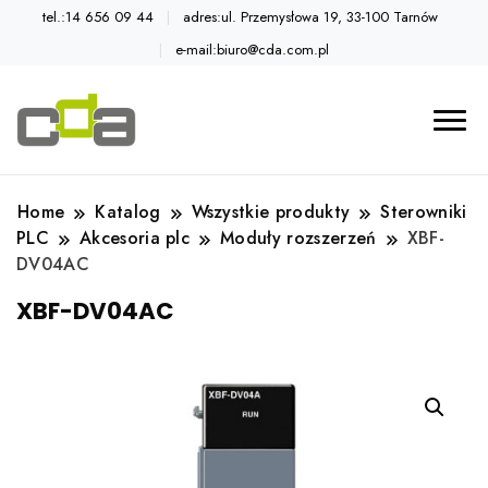
tel.:14 656 09 44
adres:ul. Przemysłowa 19, 33-100 Tarnów
e-mail:biuro@cda.com.pl
Automatyka przemysłowa
Katalog CDA
Home
Katalog
Wszystkie produkty
Sterowniki
PLC
Akcesoria plc
Moduły rozszerzeń
XBF-
DV04AC
XBF-DV04AC