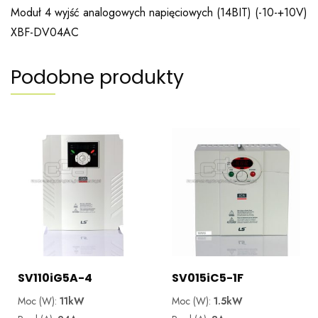
Moduł 4 wyjść analogowych napięciowych (14BIT) (-10-+10V)
XBF-DV04AC
Podobne produkty
SV110iG5A-4
SV015iC5-1F
Moc (W):
11kW
Moc (W):
1.5kW