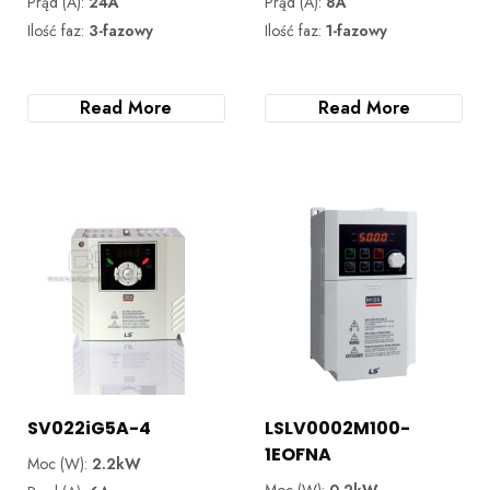
Prąd (A):
24A
Prąd (A):
8A
Ilość faz:
3-fazowy
Ilość faz:
1-fazowy
Read More
Read More
SV022iG5A-4
LSLV0002M100-
1EOFNA
Moc (W):
2.2kW
Moc (W):
0.2kW