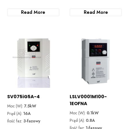
Read More
Read More
SV075iG5A-4
LSLV0001M100-
1EOFNA
Moc (W):
7.5kW
Moc (W):
0.1kW
Prąd (A):
16A
Prąd (A):
0.8A
Ilość faz:
3-fazowy
Ilość faz:
1-fazowy