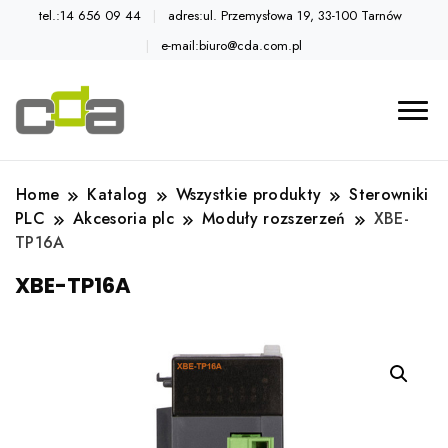
tel.:14 656 09 44
adres:ul. Przemysłowa 19, 33-100 Tarnów
e-mail:biuro@cda.com.pl
Automatyka przemysłowa
Katalog CDA
Home
Katalog
Wszystkie produkty
Sterowniki
PLC
Akcesoria plc
Moduły rozszerzeń
XBE-
TP16A
XBE-TP16A