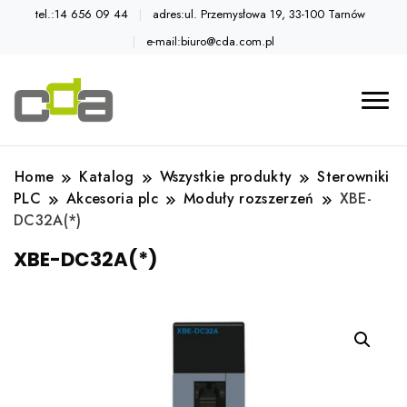
tel.:14 656 09 44
adres:ul. Przemysłowa 19, 33-100 Tarnów
e-mail:biuro@cda.com.pl
Automatyka przemysłowa
Katalog CDA
Home
Katalog
Wszystkie produkty
Sterowniki
PLC
Akcesoria plc
Moduły rozszerzeń
XBE-
DC32A(*)
XBE-DC32A(*)