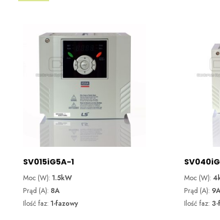
SV015iG5A-1
SV040i
Moc (W):
1.5kW
Moc (W):
4
Prąd (A):
8A
Prąd (A):
9
Ilość faz:
1-fazowy
Ilość faz:
3-