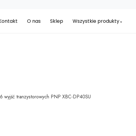
Kontakt
O nas
Sklep
Wszystkie produkty
U
16 wyjść tranzystorowych PNP XBC-DP40SU