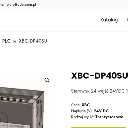
mail:biuro@cda.com.pl
Katalog
i PLC
XBC-DP40SU
XBC-DP40S
Sterownik 24 wejść 24VDC 
Seria:
XBC
Napięcie (V):
24V DC
Rodzaj wyjść:
Tranzystorowe