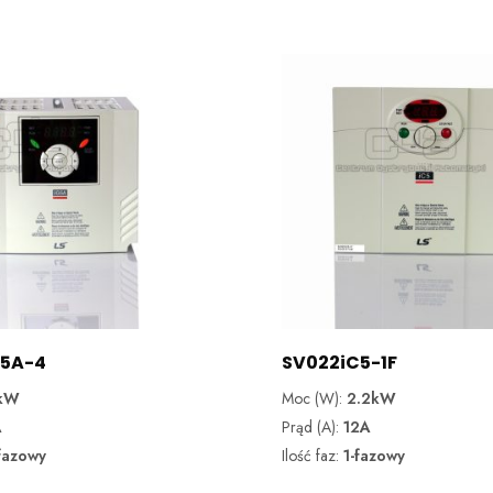
G5A-4
SV022iC5-1F
kW
Moc (W):
2.2kW
A
Prąd (A):
12A
fazowy
Ilość faz:
1-fazowy