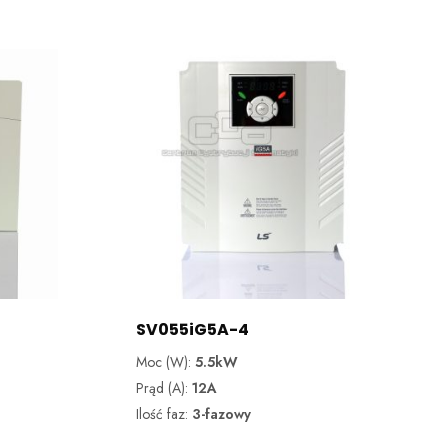
SV055iG5A-4
Moc (W):
5.5kW
Prąd (A):
12A
Ilość faz:
3-fazowy