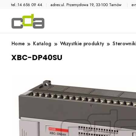
tel.:14 656 09 44
adres:ul. Przemysłowa 19, 33-100 Tarnów
e-
Automatyka przemysłowa
Katalog CDA
Home
Katalog
Wszystkie produkty
Sterownik
XBC-DP40SU