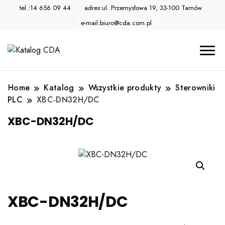
tel.:14 656 09 44
adres:ul. Przemysłowa 19, 33-100 Tarnów
e-mail:biuro@cda.com.pl
Automatyka przemysłowa
Katalog CDA
Home
Katalog
Wszystkie produkty
Sterowniki
PLC
XBC-DN32H/DC
XBC-DN32H/DC
XBC-DN32H/DC