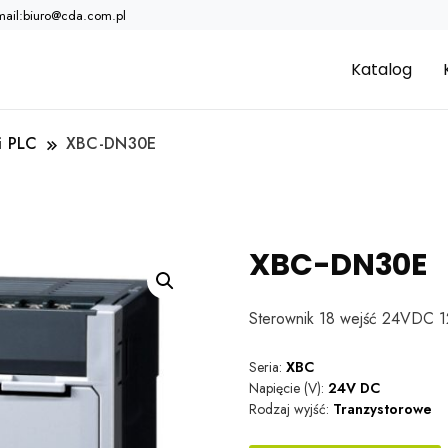
mail:biuro@cda.com.pl
Katalog
i PLC
XBC-DN30E
XBC-DN30E
Sterownik 18 wejść 24VDC 
Seria:
XBC
Napięcie (V):
24V DC
Rodzaj wyjść:
Tranzystorowe