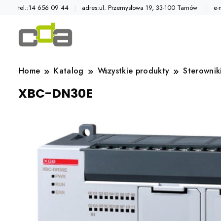
tel.:14 656 09 44
adres:ul. Przemysłowa 19, 33-100 Tarnów
e-
Automatyka przemysłowa
Katalog CDA
Home
Katalog
Wszystkie produkty
Sterownik
XBC-DN30E