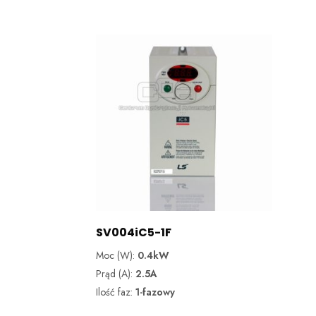
SV004iC5-1F
Moc (W):
0.4kW
Prąd (A):
2.5A
Ilość faz:
1-fazowy