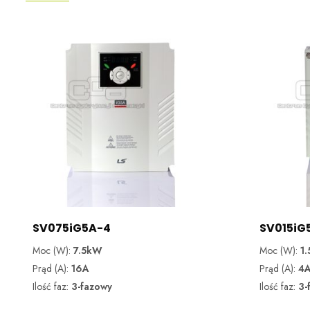
SV075iG5A-4
SV015iG
Moc (W):
7.5kW
Moc (W):
1
Prąd (A):
16A
Prąd (A):
4
Ilość faz:
3-fazowy
Ilość faz:
3-