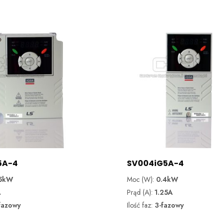
5A-4
SV004iG5A-4
.5kW
Moc (W):
0.4kW
A
Prąd (A):
1.25A
fazowy
Ilość faz:
3-fazowy