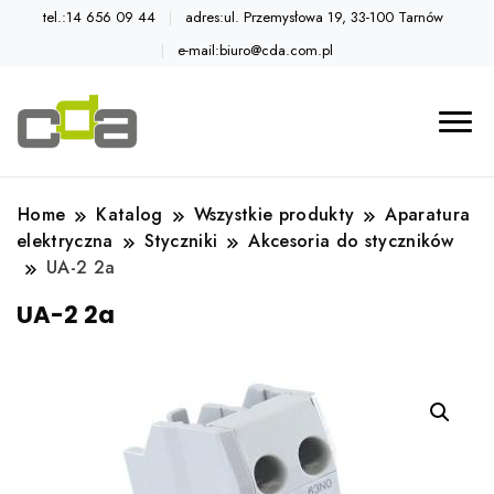
tel.:14 656 09 44
adres:ul. Przemysłowa 19, 33-100 Tarnów
e-mail:biuro@cda.com.pl
Automatyka przemysłowa
Katalog CDA
Home
Katalog
Wszystkie produkty
Aparatura
elektryczna
Styczniki
Akcesoria do styczników
UA-2 2a
UA-2 2a