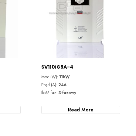
SV110iG5A-4
Moc (W):
11kW
Prąd (A):
24A
Ilość faz:
3-fazowy
Read More