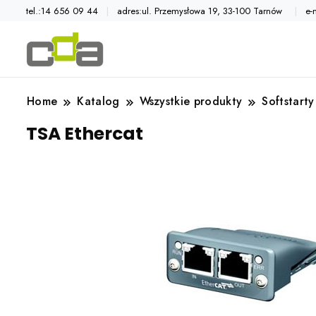
tel.:14 656 09 44
adres:ul. Przemysłowa 19, 33-100 Tarnów
e-
Automatyka przemysłowa
Katalog CDA
Home
Katalog
Wszystkie produkty
Softstarty
TSA Ethercat