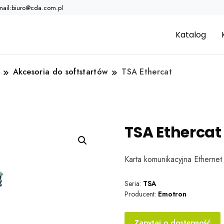
mail:biuro@cda.com.pl
Katalog
Akcesoria do softstartów
TSA Ethercat
TSA Ethercat
Karta komunikacyjna Ethernet
Seria:
TSA
Producent:
Emotron
Zapytaj o dostępność