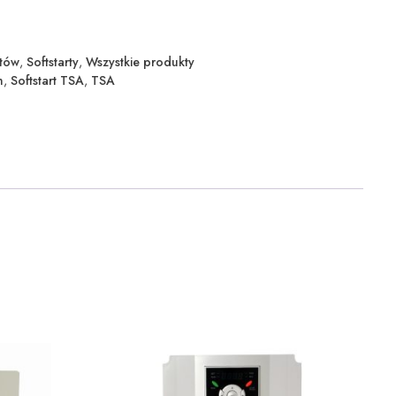
rtów
,
Softstarty
,
Wszystkie produkty
n
,
Softstart TSA
,
TSA