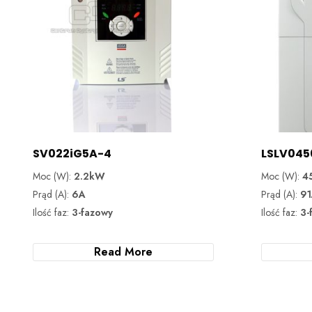
SV022iG5A-4
LSLV04
Moc (W):
2.2kW
Moc (W):
4
Prąd (A):
6A
Prąd (A):
9
Ilość faz:
3-fazowy
Ilość faz:
3-
Read More