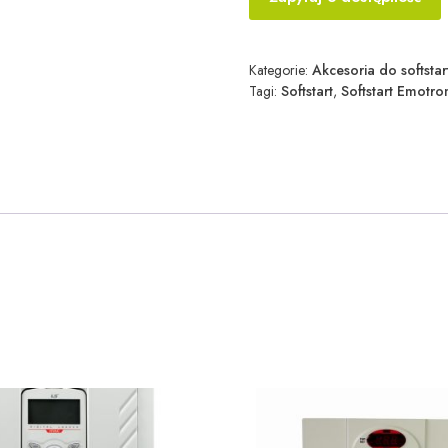
Kategorie:
Akcesoria do softsta
Tagi:
Softstart
,
Softstart Emotro