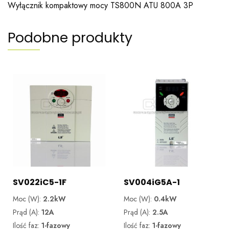
Wyłącznik kompaktowy mocy TS800N ATU 800A 3P
Podobne produkty
SV022iC5-1F
SV004iG5A-1
Moc (W):
2.2kW
Moc (W):
0.4kW
Prąd (A):
12A
Prąd (A):
2.5A
Ilość faz:
1-fazowy
Ilość faz:
1-fazowy