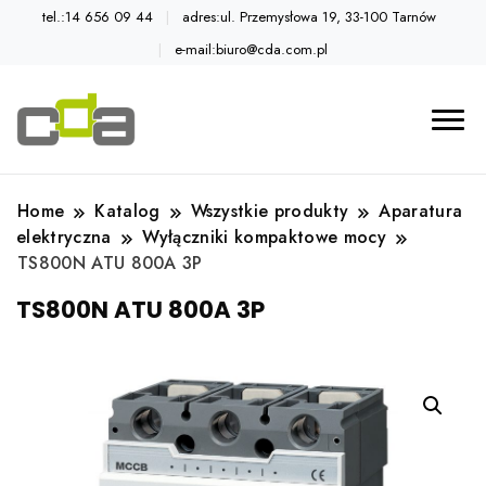
tel.:14 656 09 44
adres:ul. Przemysłowa 19, 33-100 Tarnów
e-mail:biuro@cda.com.pl
Automatyka przemysłowa
Katalog CDA
Home
Katalog
Wszystkie produkty
Aparatura
elektryczna
Wyłączniki kompaktowe mocy
TS800N ATU 800A 3P
TS800N ATU 800A 3P