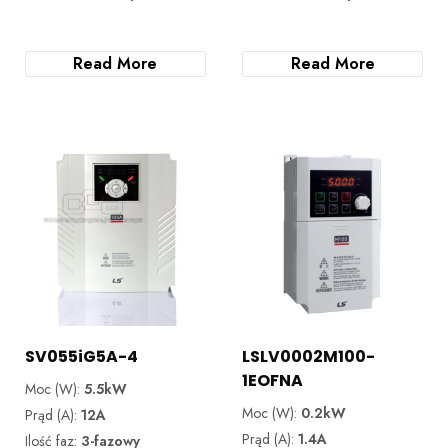
Read More
Read More
SV055iG5A-4
LSLV0002M100-
1EOFNA
Moc (W):
5.5kW
Moc (W):
0.2kW
Prąd (A):
12A
Prąd (A):
1.4A
Ilość faz:
3-fazowy