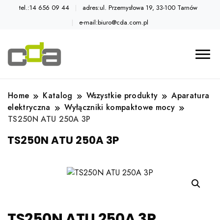
tel.:14 656 09 44
adres:ul. Przemysłowa 19, 33-100 Tarnów
e-mail:biuro@cda.com.pl
Automatyka przemysłowa
Katalog CDA
Home
Katalog
Wszystkie produkty
Aparatura
elektryczna
Wyłączniki kompaktowe mocy
TS250N ATU 250A 3P
TS250N ATU 250A 3P
TS250N ATU 250A 3P