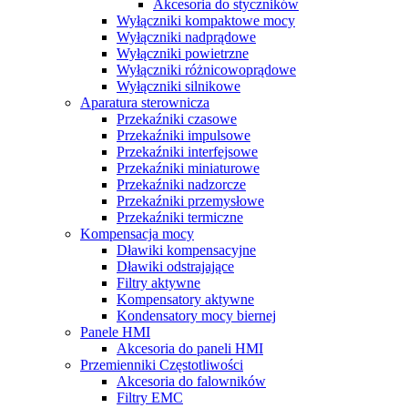
Akcesoria do styczników
Wyłączniki kompaktowe mocy
Wyłączniki nadprądowe
Wyłączniki powietrzne
Wyłączniki różnicowoprądowe
Wyłączniki silnikowe
Aparatura sterownicza
Przekaźniki czasowe
Przekaźniki impulsowe
Przekaźniki interfejsowe
Przekaźniki miniaturowe
Przekaźniki nadzorcze
Przekaźniki przemysłowe
Przekaźniki termiczne
Kompensacja mocy
Dławiki kompensacyjne
Dławiki odstrajające
Filtry aktywne
Kompensatory aktywne
Kondensatory mocy biernej
Panele HMI
Akcesoria do paneli HMI
Przemienniki Częstotliwości
Akcesoria do falowników
Filtry EMC