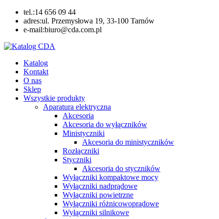
Skip
tel.:14 656 09 44
to
adres:ul. Przemysłowa 19, 33-100 Tarnów
content
e-mail:biuro@cda.com.pl
Katalog CDA
Automatyka przemysłowa
Katalog
Kontakt
O nas
Sklep
Wszystkie produkty
Aparatura elektryczna
Akcesoria
Akcesoria do wyłączników
Ministyczniki
Akcesoria do ministyczników
Rozłączniki
Styczniki
Akcesoria do styczników
Wyłączniki kompaktowe mocy
Wyłączniki nadprądowe
Wyłączniki powietrzne
Wyłączniki różnicowoprądowe
Wyłączniki silnikowe