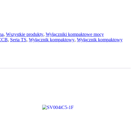
na
,
Wszystkie produkty
,
Wyłączniki kompaktowe mocy
CCB
,
Seria TS
,
Wyłącznik kompaktowy
,
Wyłącznik kompaktowy