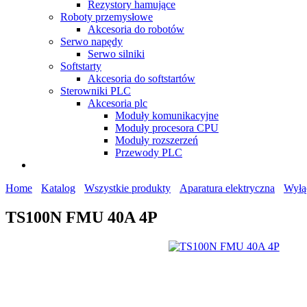
Rezystory hamujące
Roboty przemysłowe
Akcesoria do robotów
Serwo napędy
Serwo silniki
Softstarty
Akcesoria do softstartów
Sterowniki PLC
Akcesoria plc
Moduły komunikacyjne
Moduły procesora CPU
Moduły rozszerzeń
Przewody PLC
Home
Katalog
Wszystkie produkty
Aparatura elektryczna
Wyłą
TS100N FMU 40A 4P