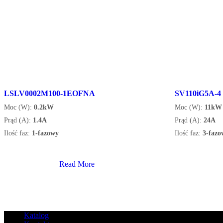
LSLV0002M100-1EOFNA
SV110iG5A-4
Moc (W):
0.2kW
Moc (W):
11kW
Prąd (A):
1.4A
Prąd (A):
24A
Ilość faz:
1-fazowy
Ilość faz:
3-fazo
Read More
Katalog