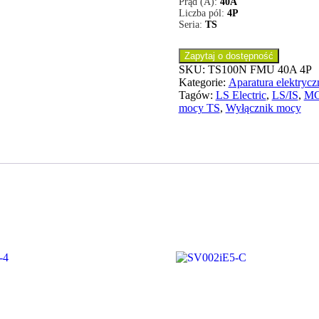
Prąd (A):
40A
Liczba pól:
4P
Seria:
TS
Zapytaj o dostępność
SKU:
TS100N FMU 40A 4P
Kategorie:
Aparatura elektrycz
Tagów:
LS Electric
,
LS/IS
,
M
mocy TS
,
Wyłącznik mocy