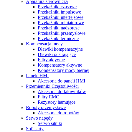
Aparatura sterownicza
Przekaźniki czasowe
Przekaźniki impulsowe
Przekaźniki interfejsowe
Przekaźniki miniaturowe
Przekaźniki nadzorcze
Przekaźniki przemysłowe
Przekaźniki termiczne
Kompensacja mocy
Dławiki kompensacyjne
Dławiki odstrajające
Filtry aktywne
Kompensatory aktywne
Kondensatory mocy biernej
Panele HMI
Akcesoria do paneli HMI
Przemienniki Częstotliwości
Akcesoria do falowników
Filtry EMC
Rezystory hamujące
Roboty przemysłowe
Akcesoria do robotów
Serwo napędy
Serwo silniki
Softstarty