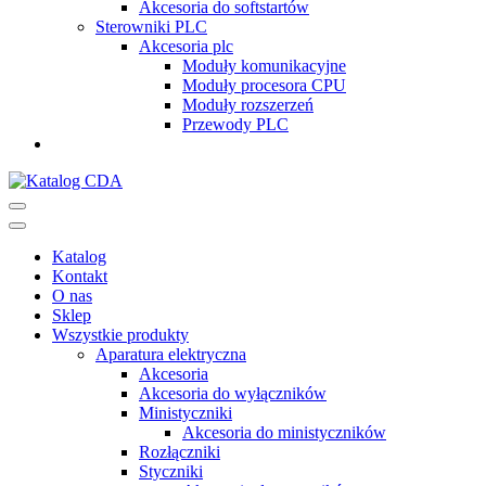
Akcesoria do softstartów
Sterowniki PLC
Akcesoria plc
Moduły komunikacyjne
Moduły procesora CPU
Moduły rozszerzeń
Przewody PLC
Katalog CDA
Automatyka przemysłowa
Katalog
Kontakt
O nas
Sklep
Wszystkie produkty
Aparatura elektryczna
Akcesoria
Akcesoria do wyłączników
Ministyczniki
Akcesoria do ministyczników
Rozłączniki
Styczniki