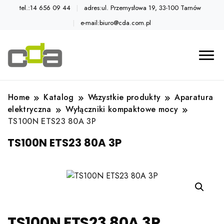
tel.:14 656 09 44
adres:ul. Przemysłowa 19, 33-100 Tarnów
e-mail:biuro@cda.com.pl
Automatyka przemysłowa
Katalog CDA
Home
Katalog
Wszystkie produkty
Aparatura
elektryczna
Wyłączniki kompaktowe mocy
TS100N ETS23 80A 3P
TS100N ETS23 80A 3P
TS100N ETS23 80A 3P