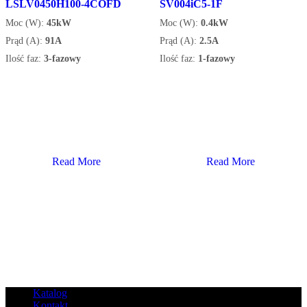
LSLV0450H100-4COFD
SV004iC5-1F
Moc (W):
45kW
Moc (W):
0.4kW
Prąd (A):
91A
Prąd (A):
2.5A
Ilość faz:
3-fazowy
Ilość faz:
1-fazowy
Read More
Read More
Katalog
Kontakt