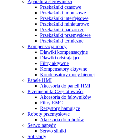
Aparatura sterownicza
Przekaźniki czasowe
Przekaźniki impulsowe
Przekaźniki interfejsowe
Przekaźniki miniaturowe
Przekaźniki nadzorcze
Przekaźniki przemysłowe
Przekaźniki termiczne
Kompensacja mocy
Dławiki kompensacyjne
Dławiki odstrajające
Filtry aktywne
Kompensatory aktywne
Kondensatory mocy biernej
Panele HMI
Akcesoria do paneli HMI
Przemienniki Częstotliwości
Akcesoria do falowników
Filtry EMC
Rezystory hamujące
Roboty przemysłowe
Akcesoria do robotów
Serwo napędy
Serwo silniki
Softstarty