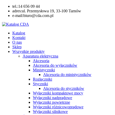
Skip
tel.:14 656 09 44
to
adres:ul. Przemysłowa 19, 33-100 Tarnów
content
e-mail:biuro@cda.com.pl
Katalog CDA
Automatyka przemysłowa
Katalog
Kontakt
O nas
Sklep
Wszystkie produkty
Aparatura elektryczna
Akcesoria
Akcesoria do wyłączników
Ministyczniki
Akcesoria do ministyczników
Rozłączniki
Styczniki
Akcesoria do styczników
Wyłączniki kompaktowe mocy
Wyłączniki nadprądowe
Wyłączniki powietrzne
Wyłączniki różnicowoprądowe
Wyłączniki silnikowe