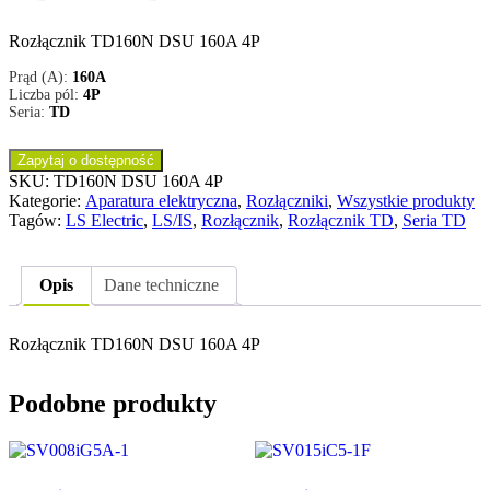
Rozłącznik TD160N DSU 160A 4P
Prąd (A):
160A
Liczba pól:
4P
Seria:
TD
Zapytaj o dostępność
SKU:
TD160N DSU 160A 4P
Kategorie:
Aparatura elektryczna
,
Rozłączniki
,
Wszystkie produkty
Tagów:
LS Electric
,
LS/IS
,
Rozłącznik
,
Rozłącznik TD
,
Seria TD
Opis
Dane techniczne
Rozłącznik TD160N DSU 160A 4P
Podobne produkty