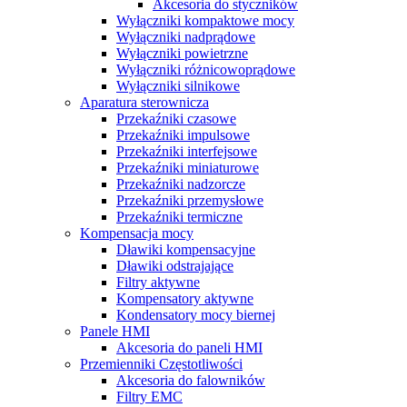
Akcesoria do styczników
Wyłączniki kompaktowe mocy
Wyłączniki nadprądowe
Wyłączniki powietrzne
Wyłączniki różnicowoprądowe
Wyłączniki silnikowe
Aparatura sterownicza
Przekaźniki czasowe
Przekaźniki impulsowe
Przekaźniki interfejsowe
Przekaźniki miniaturowe
Przekaźniki nadzorcze
Przekaźniki przemysłowe
Przekaźniki termiczne
Kompensacja mocy
Dławiki kompensacyjne
Dławiki odstrajające
Filtry aktywne
Kompensatory aktywne
Kondensatory mocy biernej
Panele HMI
Akcesoria do paneli HMI
Przemienniki Częstotliwości
Akcesoria do falowników
Filtry EMC