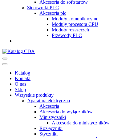
Akcesoria do softstartów
Sterowniki PLC
Akcesoria plc
Moduły komunikacyjne
Moduły procesora CPU
Moduły rozszerzeń
Przewody PLC
Katalog CDA
Automatyka przemysłowa
Katalog
Kontakt
O nas
Sklep
Wszystkie produkty
Aparatura elektryczna
Akcesoria
Akcesoria do wyłączników
Ministyczniki
Akcesoria do ministyczników
Rozłączniki
Styczniki