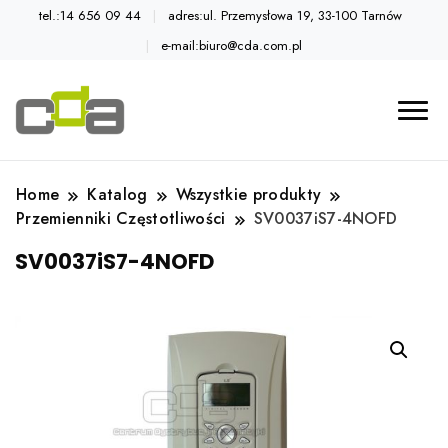
tel.:14 656 09 44
adres:ul. Przemysłowa 19, 33-100 Tarnów
e-mail:biuro@cda.com.pl
Automatyka przemysłowa
Katalog CDA
Home
Katalog
Wszystkie produkty
Przemienniki Częstotliwości
SV0037iS7-4NOFD
SV0037iS7-4NOFD