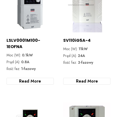
LSLV0001M100-
SV110iG5A-4
1EOFNA
Moc (W):
11kW
Moc (W):
0.1kW
Prąd (A):
24A
Prąd (A):
0.8A
Ilość faz:
3-fazowy
Ilość faz:
1-fazowy
Read More
Read More