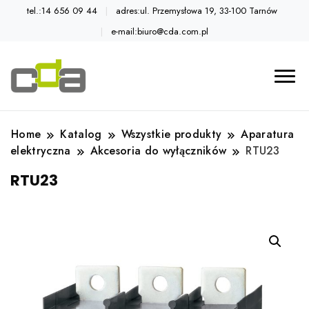
tel.:14 656 09 44
adres:ul. Przemysłowa 19, 33-100 Tarnów
e-mail:biuro@cda.com.pl
Automatyka przemysłowa
Katalog CDA
Home
Katalog
Wszystkie produkty
Aparatura
elektryczna
Akcesoria do wyłączników
RTU23
RTU23