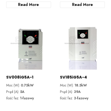
Read More
Read More
SV008iG5A-1
SV185iG5A-4
Moc (W):
0.75kW
Moc (W):
18.5kW
Prąd (A):
5A
Prąd (A):
39A
Ilość faz:
1-fazowy
Ilość faz:
3-fazowy