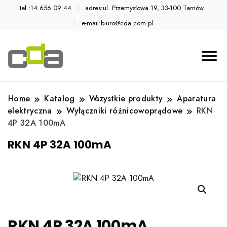
tel.:14 656 09 44
adres:ul. Przemysłowa 19, 33-100 Tarnów
e-mail:biuro@cda.com.pl
Automatyka przemysłowa
Katalog CDA
Home
Katalog
Wszystkie produkty
Aparatura
elektryczna
Wyłączniki różnicowoprądowe
RKN
4P 32A 100mA
RKN 4P 32A 100mA
RKN 4P 32A 100mA