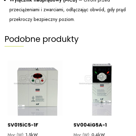
przeciążeniami i zwarciami, odłączając obwód, gdy prąd
przekroczy bezpieczny poziom.
Podobne produkty
SV015iC5-1F
SV004iG5A-1
Moc (W):
1.5kW
Moc (W):
0.4kW