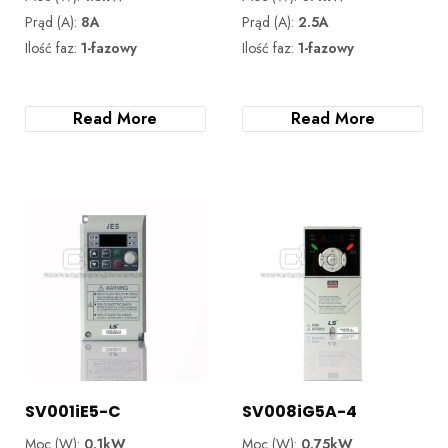
Prąd (A):
8A
Prąd (A):
2.5A
Ilość faz:
1-fazowy
Ilość faz:
1-fazowy
Read More
Read More
SV001iE5-C
SV008iG5A-4
Moc (W):
0.1kW
Moc (W):
0.75kW