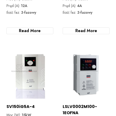
Prąd (A):
12A
Prąd (A):
4A
Ilość faz:
3-fazowy
Ilość faz:
3-fazowy
Read More
Read More
SV150iG5A-4
LSLV0002M100-
1EOFNA
Moc (W):
15kW