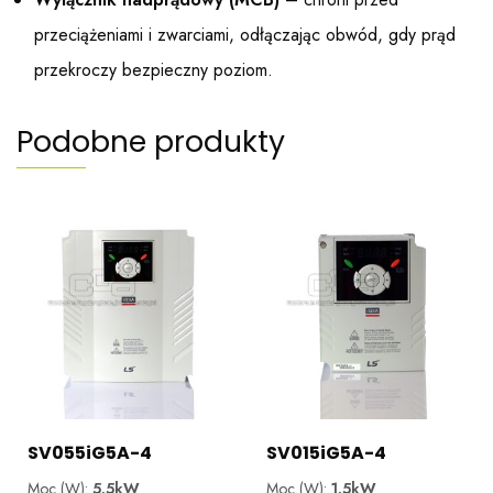
przeciążeniami i zwarciami, odłączając obwód, gdy prąd
przekroczy bezpieczny poziom.
Podobne produkty
SV055iG5A-4
SV015iG5A-4
Moc (W):
5.5kW
Moc (W):
1.5kW