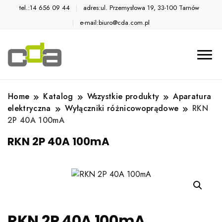
tel.:14 656 09 44
adres:ul. Przemysłowa 19, 33-100 Tarnów
e-mail:biuro@cda.com.pl
Automatyka przemysłowa
Katalog CDA
Home
Katalog
Wszystkie produkty
Aparatura
elektryczna
Wyłączniki różnicowoprądowe
RKN
2P 40A 100mA
RKN 2P 40A 100mA
RKN 2P 40A 100mA