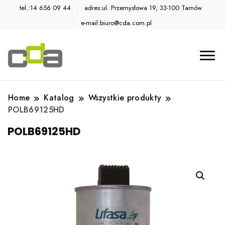
tel.:14 656 09 44
adres:ul. Przemysłowa 19, 33-100 Tarnów
e-mail:biuro@cda.com.pl
Automatyka przemysłowa
Katalog CDA
Home
Katalog
Wszystkie produkty
POLB69125HD
POLB69125HD