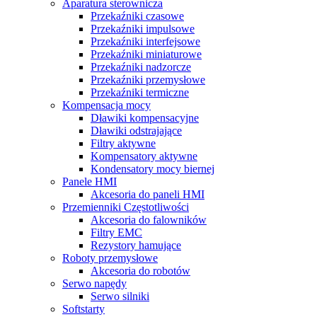
Aparatura sterownicza
Przekaźniki czasowe
Przekaźniki impulsowe
Przekaźniki interfejsowe
Przekaźniki miniaturowe
Przekaźniki nadzorcze
Przekaźniki przemysłowe
Przekaźniki termiczne
Kompensacja mocy
Dławiki kompensacyjne
Dławiki odstrajające
Filtry aktywne
Kompensatory aktywne
Kondensatory mocy biernej
Panele HMI
Akcesoria do paneli HMI
Przemienniki Częstotliwości
Akcesoria do falowników
Filtry EMC
Rezystory hamujące
Roboty przemysłowe
Akcesoria do robotów
Serwo napędy
Serwo silniki
Softstarty