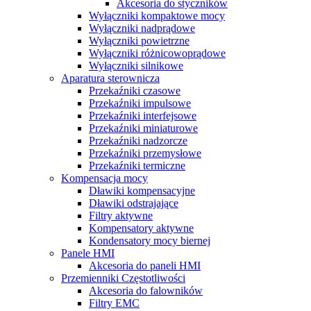
Akcesoria do styczników
Wyłączniki kompaktowe mocy
Wyłączniki nadprądowe
Wyłączniki powietrzne
Wyłączniki różnicowoprądowe
Wyłączniki silnikowe
Aparatura sterownicza
Przekaźniki czasowe
Przekaźniki impulsowe
Przekaźniki interfejsowe
Przekaźniki miniaturowe
Przekaźniki nadzorcze
Przekaźniki przemysłowe
Przekaźniki termiczne
Kompensacja mocy
Dławiki kompensacyjne
Dławiki odstrajające
Filtry aktywne
Kompensatory aktywne
Kondensatory mocy biernej
Panele HMI
Akcesoria do paneli HMI
Przemienniki Częstotliwości
Akcesoria do falowników
Filtry EMC