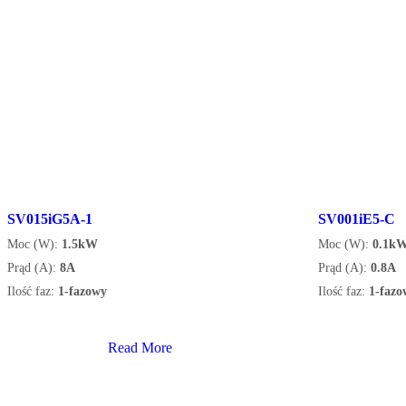
SV015iG5A-1
SV001iE5-C
Moc (W):
1.5kW
Moc (W):
0.1k
Prąd (A):
8A
Prąd (A):
0.8A
Ilość faz:
1-fazowy
Ilość faz:
1-fazo
Read More