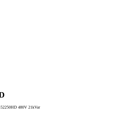
D
LB52250HD 480V 21kVar