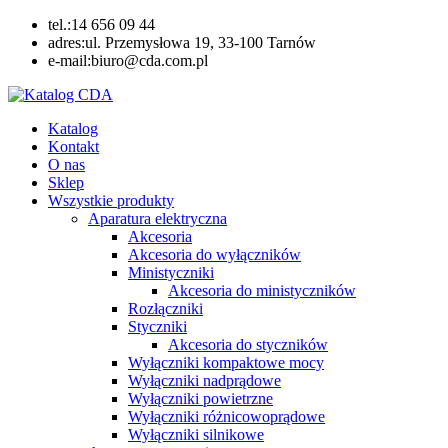
Skip
tel.:14 656 09 44
to
adres:ul. Przemysłowa 19, 33-100 Tarnów
content
e-mail:biuro@cda.com.pl
Katalog CDA
Automatyka przemysłowa
Katalog
Kontakt
O nas
Sklep
Wszystkie produkty
Aparatura elektryczna
Akcesoria
Akcesoria do wyłączników
Ministyczniki
Akcesoria do ministyczników
Rozłączniki
Styczniki
Akcesoria do styczników
Wyłączniki kompaktowe mocy
Wyłączniki nadprądowe
Wyłączniki powietrzne
Wyłączniki różnicowoprądowe
Wyłączniki silnikowe