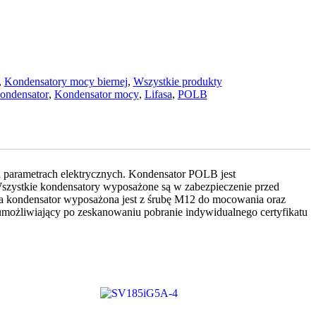
,
Kondensatory mocy biernej
,
Wszystkie produkty
ondensator
,
Kondensator mocy
,
Lifasa
,
POLB
h parametrach elektrycznych. Kondensator POLB jest
Wszystkie kondensatory wyposażone są w zabezpieczenie przed
 kondensator wyposażona jest z śrubę M12 do mocowania oraz
umożliwiający po zeskanowaniu pobranie indywidualnego certyfikatu