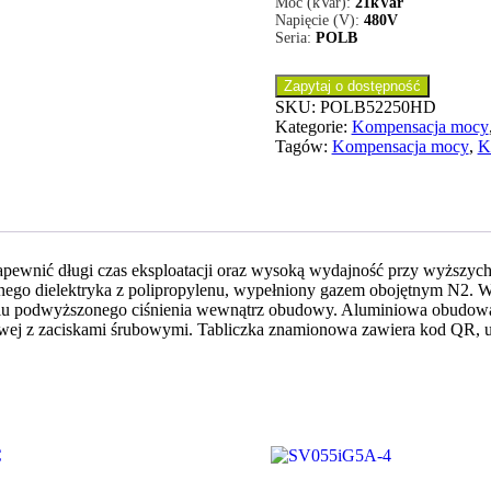
Moc (kVar):
21kVar
Napięcie (V):
480V
Seria:
POLB
Zapytaj o dostępność
SKU:
POLB52250HD
Kategorie:
Kompensacja mocy
Tagów:
Kompensacja mocy
,
K
apewnić długi czas eksploatacji oraz wysoką wydajność przy wyższyc
anego dielektryka z polipropylenu, wypełniony gazem obojętnym N2. 
ciu podwyższonego ciśnienia wewnątrz obudowy. Aluminiowa obudowa
kowej z zaciskami śrubowymi. Tabliczka znamionowa zawiera kod QR, 