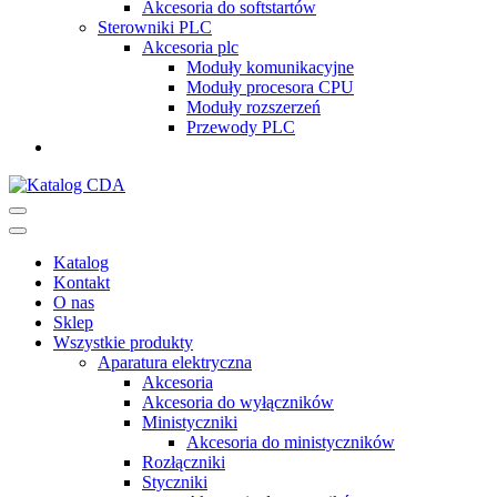
Akcesoria do softstartów
Sterowniki PLC
Akcesoria plc
Moduły komunikacyjne
Moduły procesora CPU
Moduły rozszerzeń
Przewody PLC
Katalog CDA
Automatyka przemysłowa
Katalog
Kontakt
O nas
Sklep
Wszystkie produkty
Aparatura elektryczna
Akcesoria
Akcesoria do wyłączników
Ministyczniki
Akcesoria do ministyczników
Rozłączniki
Styczniki