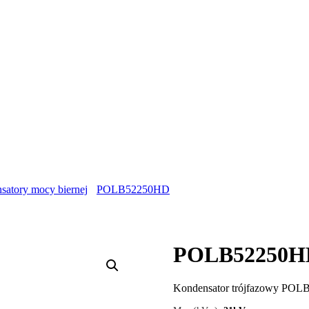
satory mocy biernej
POLB52250HD
POLB52250H
Kondensator trójfazowy PO