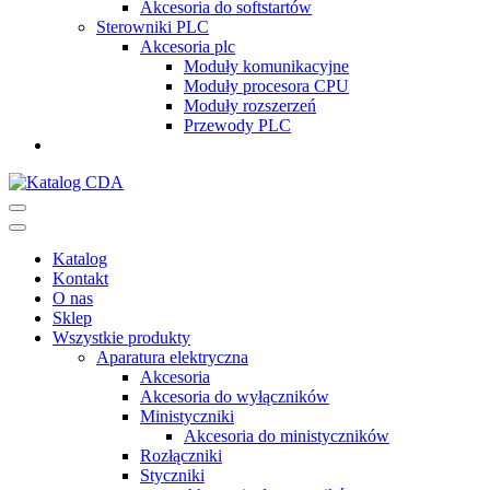
Akcesoria do softstartów
Sterowniki PLC
Akcesoria plc
Moduły komunikacyjne
Moduły procesora CPU
Moduły rozszerzeń
Przewody PLC
Katalog CDA
Automatyka przemysłowa
Katalog
Kontakt
O nas
Sklep
Wszystkie produkty
Aparatura elektryczna
Akcesoria
Akcesoria do wyłączników
Ministyczniki
Akcesoria do ministyczników
Rozłączniki
Styczniki