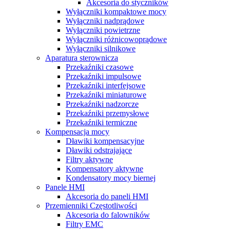
Akcesoria do styczników
Wyłączniki kompaktowe mocy
Wyłączniki nadprądowe
Wyłączniki powietrzne
Wyłączniki różnicowoprądowe
Wyłączniki silnikowe
Aparatura sterownicza
Przekaźniki czasowe
Przekaźniki impulsowe
Przekaźniki interfejsowe
Przekaźniki miniaturowe
Przekaźniki nadzorcze
Przekaźniki przemysłowe
Przekaźniki termiczne
Kompensacja mocy
Dławiki kompensacyjne
Dławiki odstrajające
Filtry aktywne
Kompensatory aktywne
Kondensatory mocy biernej
Panele HMI
Akcesoria do paneli HMI
Przemienniki Częstotliwości
Akcesoria do falowników
Filtry EMC