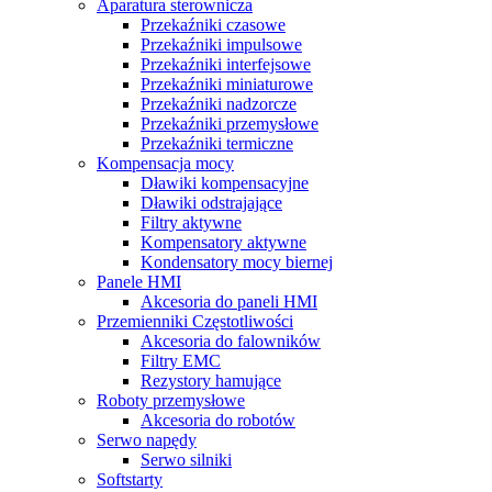
Aparatura sterownicza
Przekaźniki czasowe
Przekaźniki impulsowe
Przekaźniki interfejsowe
Przekaźniki miniaturowe
Przekaźniki nadzorcze
Przekaźniki przemysłowe
Przekaźniki termiczne
Kompensacja mocy
Dławiki kompensacyjne
Dławiki odstrajające
Filtry aktywne
Kompensatory aktywne
Kondensatory mocy biernej
Panele HMI
Akcesoria do paneli HMI
Przemienniki Częstotliwości
Akcesoria do falowników
Filtry EMC
Rezystory hamujące
Roboty przemysłowe
Akcesoria do robotów
Serwo napędy
Serwo silniki
Softstarty