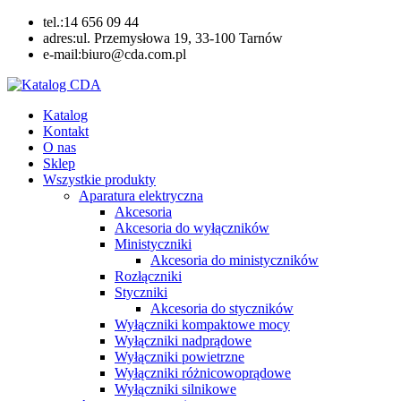
Skip
tel.:14 656 09 44
to
adres:ul. Przemysłowa 19, 33-100 Tarnów
content
e-mail:biuro@cda.com.pl
Katalog CDA
Automatyka przemysłowa
Katalog
Kontakt
O nas
Sklep
Wszystkie produkty
Aparatura elektryczna
Akcesoria
Akcesoria do wyłączników
Ministyczniki
Akcesoria do ministyczników
Rozłączniki
Styczniki
Akcesoria do styczników
Wyłączniki kompaktowe mocy
Wyłączniki nadprądowe
Wyłączniki powietrzne
Wyłączniki różnicowoprądowe
Wyłączniki silnikowe