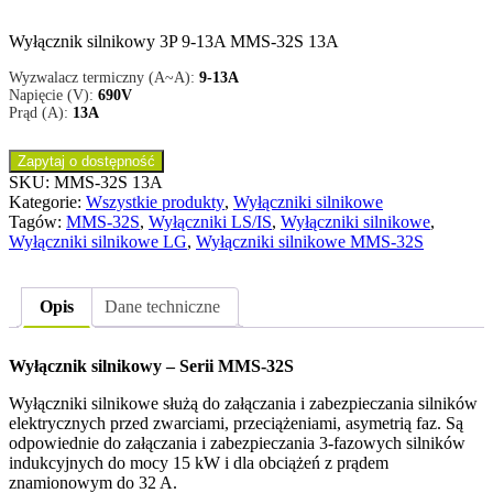
Wyłącznik silnikowy 3P 9-13A MMS-32S 13A
Wyzwalacz termiczny (A~A):
9-13A
Napięcie (V):
690V
Prąd (A):
13A
Zapytaj o dostępność
SKU:
MMS-32S 13A
Kategorie:
Wszystkie produkty
,
Wyłączniki silnikowe
Tagów:
MMS-32S
,
Wyłączniki LS/IS
,
Wyłączniki silnikowe
,
Wyłączniki silnikowe LG
,
Wyłączniki silnikowe MMS-32S
Opis
Dane techniczne
Wyłącznik silnikowy – Serii MMS-32S
Wyłączniki silnikowe służą do załączania i zabezpieczania silników
elektrycznych przed zwarciami, przeciążeniami, asymetrią faz. Są
odpowiednie do załączania i zabezpieczania 3-fazowych silników
indukcyjnych do mocy 15 kW i dla obciążeń z prądem
znamionowym do 32 A.