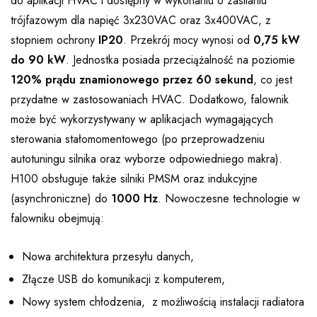
do aplikacji HVAC i dostępny w wykonaniu o zasilaniu
trójfazowym dla napięć 3x230VAC oraz 3x400VAC, z
stopniem ochrony
IP20
. Przekrój mocy wynosi od
0,75 kW
do 90 kW
. Jednostka posiada przeciążalność na poziomie
120% prądu znamionowego przez 60 sekund
, co jest
przydatne w zastosowaniach HVAC. Dodatkowo, falownik
może być wykorzystywany w aplikacjach wymagających
sterowania stałomomentowego (po przeprowadzeniu
autotuningu silnika oraz wyborze odpowiedniego makra).
H100 obsługuje także silniki PMSM oraz indukcyjne
(asynchroniczne) do
1000 Hz
. Nowoczesne technologie w
falowniku obejmują:
Nowa architektura przesyłu danych,
Złącze USB do komunikacji z komputerem,
Nowy system chłodzenia, z możliwością instalacji radiatora