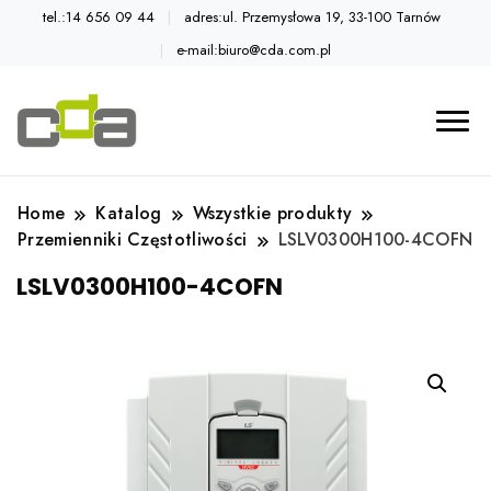
tel.:14 656 09 44
adres:ul. Przemysłowa 19, 33-100 Tarnów
e-mail:biuro@cda.com.pl
Automatyka przemysłowa
Katalog CDA
Home
Katalog
Wszystkie produkty
Przemienniki Częstotliwości
LSLV0300H100-4COFN
LSLV0300H100-4COFN