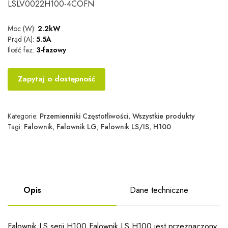
LSLV0022H100-4COFN
Moc (W):
2.2kW
Prąd (A):
5.5A
Ilość faz:
3-fazowy
Zapytaj o dostępność
Kategorie:
Przemienniki Częstotliwości
,
Wszystkie produkty
Tagi:
Falownik
,
Falownik LG
,
Falownik LS/IS
,
H100
Opis
Dane techniczne
Falownik LS serii H100 Falownik LS H100 jest przeznaczony