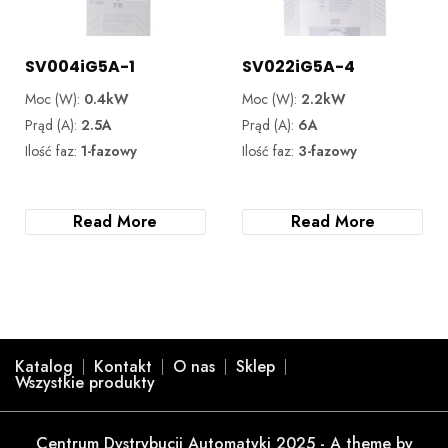
SV004iG5A-1
SV022iG5A-4
Moc (W):
0.4kW
Moc (W):
2.2kW
Prąd (A):
2.5A
Prąd (A):
6A
Ilość faz:
1-fazowy
Ilość faz:
3-fazowy
Read More
Read More
Katalog
Kontakt
O nas
Sklep
Wszystkie produkty
Centrum Dystrybucji Automatyki 2025 - A theme by