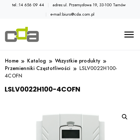
tel.:14 656 09 44
adres:ul. Przemysłowa 19, 33-100 Tarnów
e-mail:biuro@cda.com.pl
Automatyka przemysłowa
Katalog CDA
Home
Katalog
Wszystkie produkty
Przemienniki Częstotliwości
LSLV0022H100-
4COFN
LSLV0022H100-4COFN