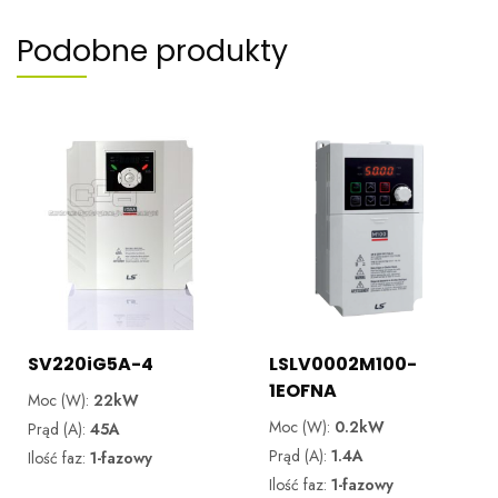
Podobne produkty
SV220iG5A-4
LSLV0002M100-
1EOFNA
Moc (W):
22kW
Moc (W):
0.2kW
Prąd (A):
45A
Prąd (A):
1.4A
Ilość faz:
1-fazowy
Ilość faz:
1-fazowy