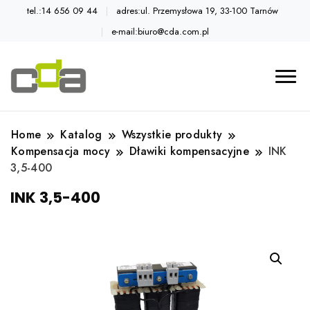
tel.:14 656 09 44
adres:ul. Przemysłowa 19, 33-100 Tarnów
e-mail:biuro@cda.com.pl
Automatyka przemysłowa
Katalog CDA
Home
Katalog
Wszystkie produkty
Kompensacja mocy
Dławiki kompensacyjne
INK
3,5-400
INK 3,5-400