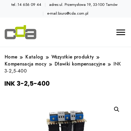
tel.:14 656 09 44
adres:ul. Przemysłowa 19, 33-100 Tarnów
e-mail:biuro@cda.com.pl
Automatyka przemysłowa
Katalog CDA
Home
Katalog
Wszystkie produkty
Kompensacja mocy
Dławiki kompensacyjne
INK
3-2,5-400
INK 3-2,5-400