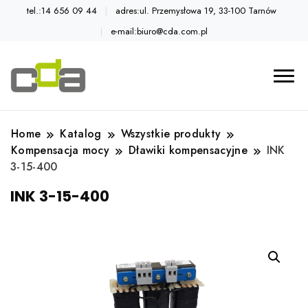
tel.:14 656 09 44
adres:ul. Przemysłowa 19, 33-100 Tarnów
e-mail:biuro@cda.com.pl
Automatyka przemysłowa
Katalog CDA
Home
Katalog
Wszystkie produkty
Kompensacja mocy
Dławiki kompensacyjne
INK
3-15-400
INK 3-15-400