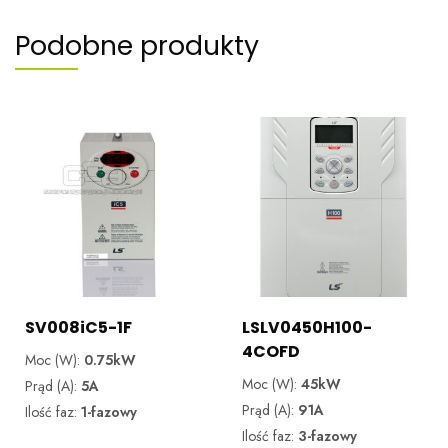
Podobne produkty
SV008iC5-1F
LSLV0450H100-
4COFD
Moc (W):
0.75kW
Moc (W):
45kW
Prąd (A):
5A
Prąd (A):
91A
Ilość faz:
1-fazowy
Ilość faz:
3-fazowy