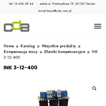
tel.:14 656 09 44
adres:ul. Przemysłowa 19, 33-100 Tarnów
e-mail:biuro@cda.com.pl
Automatyka przemysłowa
Katalog CDA
Home
Katalog
Wszystkie produkty
Kompensacja mocy
Dławiki kompensacyjne
INK
3-12-400
INK 3-12-400