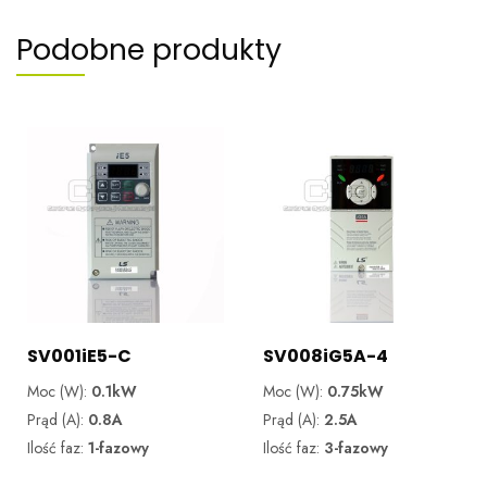
Podobne produkty
SV001iE5-C
SV008iG5A-4
Moc (W):
0.1kW
Moc (W):
0.75kW
Prąd (A):
0.8A
Prąd (A):
2.5A
Ilość faz:
1-fazowy
Ilość faz:
3-fazowy