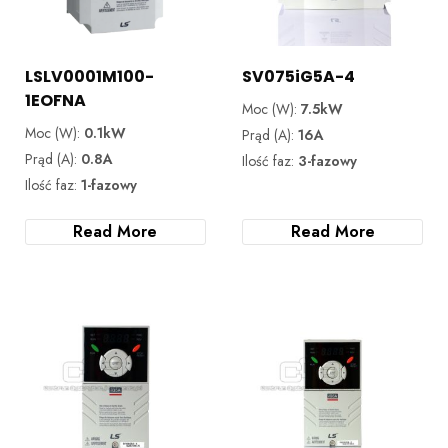
LSLV0001M100-
SV075iG5A-4
1EOFNA
Moc (W):
7.5kW
Moc (W):
0.1kW
Prąd (A):
16A
Prąd (A):
0.8A
Ilość faz:
3-fazowy
Ilość faz:
1-fazowy
Read More
Read More