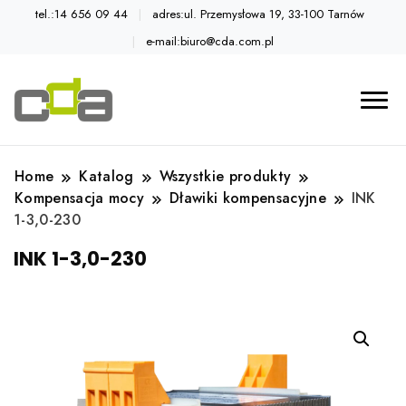
tel.:14 656 09 44
adres:ul. Przemysłowa 19, 33-100 Tarnów
e-mail:biuro@cda.com.pl
Automatyka przemysłowa
Katalog CDA
Home
Katalog
Wszystkie produkty
Kompensacja mocy
Dławiki kompensacyjne
INK
1-3,0-230
INK 1-3,0-230