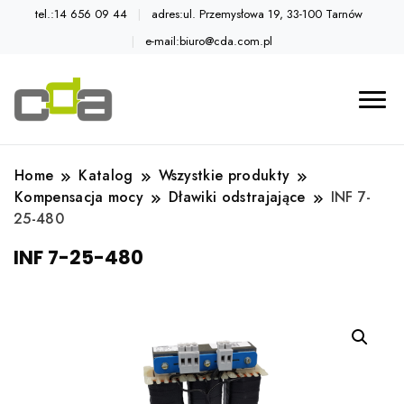
tel.:14 656 09 44
adres:ul. Przemysłowa 19, 33-100 Tarnów
e-mail:biuro@cda.com.pl
Automatyka przemysłowa
Katalog CDA
Home
Katalog
Wszystkie produkty
Kompensacja mocy
Dławiki odstrajające
INF 7-
25-480
INF 7-25-480