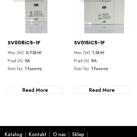
SV008iC5-1F
SV015iC5-1F
Moc (W):
0.75kW
Moc (W):
1.5kW
Prąd (A):
5A
Prąd (A):
8A
Ilość faz:
1-fazowy
Ilość faz:
1-fazowy
Read More
Read More
Katalog
Kontakt
O nas
Sklep